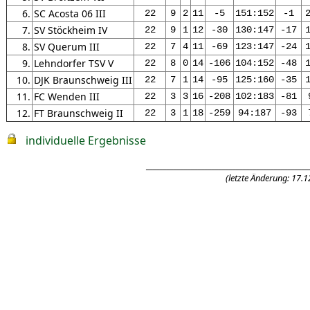
6.
SC Acosta 06 III
22
9
2
11
-5
151:152
-1
7.
SV Stöckheim IV
22
9
1
12
-30
130:147
-17
8.
SV Querum III
22
7
4
11
-69
123:147
-24
9.
Lehndorfer TSV V
22
8
0
14
-106
104:152
-48
10.
DJK Braunschweig III
22
7
1
14
-95
125:160
-35
11.
FC Wenden III
22
3
3
16
-208
102:183
-81
12.
FT Braunschweig II
22
3
1
18
-259
94:187
-93
individuelle Ergebnisse
_______________________________________________
(letzte Änderung: 17.