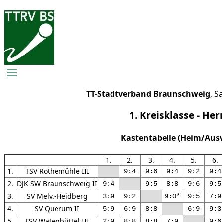
TT-Stadtverband Braunschweig
, S
1. Kreisklasse - Her
Kastentabelle (Heim/Aus
1.
2.
3.
4.
5.
6.
1.
TSV Rothemühle III
9:4
9:6
9:4
9:2
9:4
2.
DJK SW Braunschweig II
9:4
9:5
8:8
9:6
9:5
3.
SV Melv.-Heidberg
3:9
9:2
9:0*
9:5
7:9
4.
SV Querum II
5:9
6:9
8:8
6:9
9:3
5.
TSV Watenbüttel III
2:9
8:8
8:8
7:9
9:6