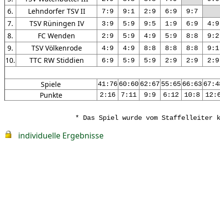
6.
Lehndorfer TSV II
7:9
9:1
2:9
6:9
9:7
7.
TSV Rüningen IV
3:9
5:9
9:5
1:9
6:9
4:9
8.
FC Wenden
2:9
5:9
4:9
5:9
8:8
9:2
9.
TSV Völkenrode
4:9
4:9
8:8
8:8
8:8
9:1
10.
TTC RW Stiddien
6:9
5:9
5:9
2:9
2:9
2:9
Spiele
41:76
60:60
62:67
55:65
66:63
67:4
Punkte
2:16
7:11
9:9
6:12
10:8
12:
* Das Spiel wurde vom Staffelleiter 
individuelle Ergebnisse