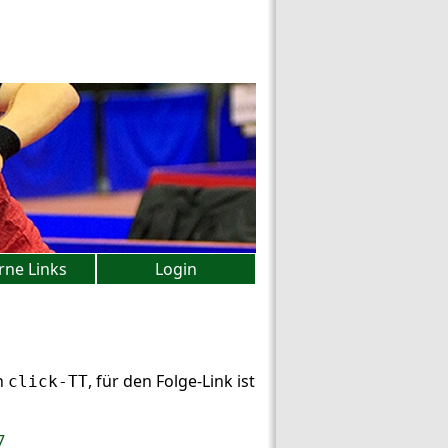
rne Links
Login
in
, für den Folge-Link ist
click-TT
7