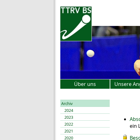
Über uns
Unsere An
Archiv
2024
2023
Absc
2022
ein 
2021
Beso
2020