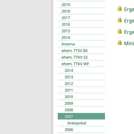
2019
Erge
2018
2017
Erge
2016
2015
Erge
2014
Mini
Interna
ehem. TTSV BS
ehem. TTKV SZ
ehem. TTKV WF
2014
2013
2012
2011
2010
2009
2008
2007
Kreispokal
2006