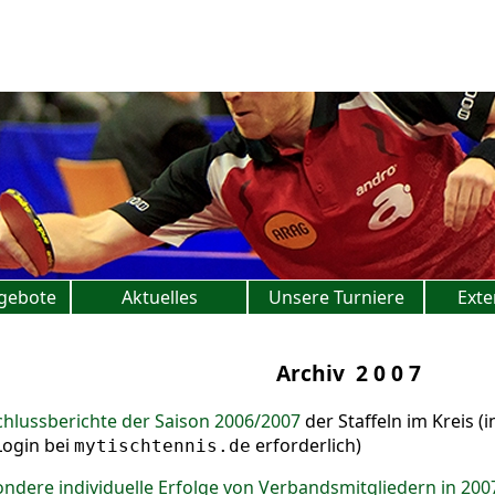
gebote
Aktuelles
Unsere Turniere
Exte
Archiv 2 0 0 7
hlussberichte der Saison 2006/2007
der Staffeln im Kreis (
Login bei
erforderlich)
mytischtennis.de
ndere individuelle Erfolge von Verbandsmitgliedern in 200