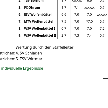
2.
TSV Bornum
1:7
xxxxxx
6:6
0:7
3.
FC Ohrum
1:7
7:1
xxxxxx
0:7
6.
ESV Wolfenbüttel
6:6
7:0
7:0
xxxxxx
7.
MTV Wolfenbüttel
7:5
7:0
*7:0
5:7
8.
WSV Wolfenbüttel I
0:7
7:0
7:0
7:2
9.
WSV Wolfenbüttel II
2:7
7:3
7:4
0:7
Wertung durch den Staffelleiter
strichen:
4. SV Schladen
strichen:
5. TSV Wittmar
individuelle Ergebnisse
___