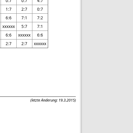
0:7
0:7
4:7
1:7
2:7
0:7
6:6
7:1
7:2
xxxxxx
5:7
7:1
6:6
xxxxxx
6:6
2:7
2:7
xxxxxx
____________________________________________________
(letzte Änderung: 19.3.2015)