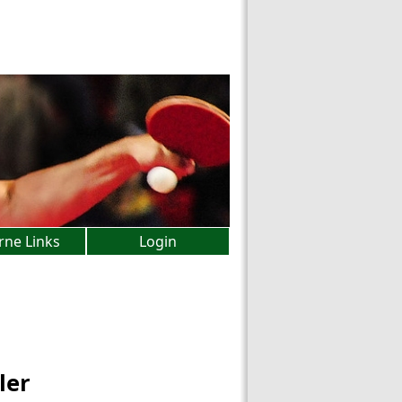
rne Links
Login
ler