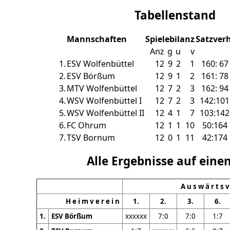
Tabellenstand
Mannschaften
Spielebilanz
Satzverh
Anz
g
u
v
1.
ESV Wolfenbüttel
12
9
2
1
160: 67
2.
ESV Börßum
12
9
1
2
161: 78
3.
MTV Wolfenbüttel
12
7
2
3
162: 94
4.
WSV Wolfenbüttel I
12
7
2
3
142:101
5.
WSV Wolfenbüttel II
12
4
1
7
103:142
6.
FC Ohrum
12
1
1
10
50:164
7.
TSV Bornum
12
0
1
11
42:174
Alle Ergebnisse auf einen
A u s w ä r t s v
H e i m v e r e i n
1.
2.
3.
6.
1.
ESV Börßum
xxxxxx
7:0
7:0
1:7