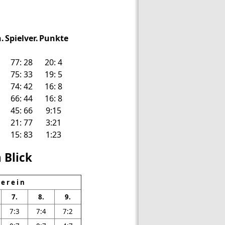
.
Spielver.
Punkte
77: 28
20: 4
75: 33
19: 5
74: 42
16: 8
66: 44
16: 8
45: 66
9:15
21: 77
3:21
15: 83
1:23
 Blick
 e r e i n
7.
8.
9.
7:3
7:4
7:2