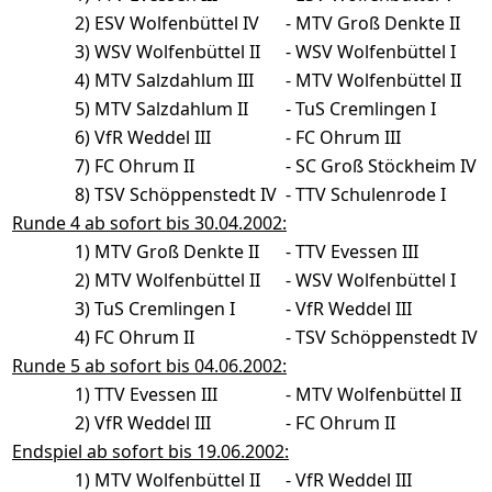
2)
ESV Wolfenbüttel IV
-
MTV Groß Denkte II
3)
WSV Wolfenbüttel II
-
WSV Wolfenbüttel I
4)
MTV Salzdahlum III
-
MTV Wolfenbüttel II
5)
MTV Salzdahlum II
-
TuS Cremlingen I
6)
VfR Weddel III
-
FC Ohrum III
7)
FC Ohrum II
-
SC Groß Stöckheim IV
8)
TSV Schöppenstedt IV
-
TTV Schulenrode I
Runde 4 ab sofort bis 30.04.2002:
1)
MTV Groß Denkte II
-
TTV Evessen III
2)
MTV Wolfenbüttel II
-
WSV Wolfenbüttel I
3)
TuS Cremlingen I
-
VfR Weddel III
4)
FC Ohrum II
-
TSV Schöppenstedt IV
Runde 5 ab sofort bis 04.06.2002:
1)
TTV Evessen III
-
MTV Wolfenbüttel II
2)
VfR Weddel III
-
FC Ohrum II
Endspiel ab sofort bis 19.06.2002:
1)
MTV Wolfenbüttel II
-
VfR Weddel III