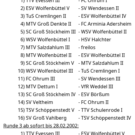
1)
TTV Evessen III
-
FC Ohrum I
2)
ESV Wolfenbüttel V
-
SV Wendessen II
3)
TuS Cremlingen II
-
ESV Wolfenbüttel IV
4)
MTV Groß Denkte II
-
FC Arminia Adersheim
5)
SC Groß Stöckheim III
-
WSV Wolfenbüttel II
6)
WSV Wolfenbüttel I
-
HSV Halchter
7)
MTV Salzdahlum III
-
freilos
8)
MTV Wolfenbüttel II
-
ESV Wolfenbüttel II
9)
SC Groß Stöckheim V
-
MTV Salzdahlum II
10)
WSV Wolfenbüttel III
-
TuS Cremlingen I
11)
FC Ohrum III
-
SV Wendessen III
12)
MTV Dettum I
-
VfR Weddel III
13)
SC Groß Stöckheim IV
-
ESV Börßum
14)
SV Veltheim
-
FC Ohrum II
15)
TSV Schöppenstedt V
-
TTV Schulenrode I
16)
SV Groß Vahlberg
-
TSV Schöppenstedt IV
Runde 3 ab sofort bis 28.02.2002:
1)
TTV Evessen III
-
ESV Wolfenbüttel V