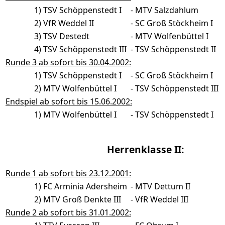
1)
TSV Schöppenstedt I
-
MTV Salzdahlum
2)
VfR Weddel II
-
SC Groß Stöckheim I
3)
TSV Destedt
-
MTV Wolfenbüttel I
4)
TSV Schöppenstedt III
-
TSV Schöppenstedt II
Runde 3 ab sofort bis 30.04.2002:
1)
TSV Schöppenstedt I
-
SC Groß Stöckheim I
2)
MTV Wolfenbüttel I
-
TSV Schöppenstedt III
Endspiel ab sofort bis 15.06.2002:
1)
MTV Wolfenbüttel I
-
TSV Schöppenstedt I
Herrenklasse II:
Runde 1 ab sofort bis 23.12.2001:
1)
FC Arminia Adersheim
-
MTV Dettum II
2)
MTV Groß Denkte III
-
VfR Weddel III
Runde 2 ab sofort bis 31.01.2002: