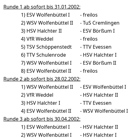
Runde 1 ab sofort bis 31.01.2002:
1)
ESV Wolfenbüttel I
-
freilos
2)
WSV Wolfenbüttel II
-
TuS Cremlingen
3)
HSV Halchter II
-
ESV Börßum I
4)
VfR Weddel
-
freilos
5)
TSV Schöppenstedt
-
TTV Evessen
6)
TTV Schulenrode
-
HSV Halchter I
7)
WSV Wolfenbüttel I
-
ESV Börßum II
8)
ESV Wolfenbüttel II
-
freilos
Runde 2 ab sofort bis 28.02.2002:
1)
WSV Wolfenbüttel II
-
ESV Wolfenbüttel I
2)
VfR Weddel
-
HSV Halchter II
3)
HSV Halchter I
-
TTV Evessen
4)
ESV Wolfenbüttel II
-
WSV Wolfenbüttel I
Runde 3 ab sofort bis 30.04.2002:
1)
ESV Wolfenbüttel I
-
HSV Halchter II
2)
WSV Wolfenbüttel I
-
HSV Halchter I