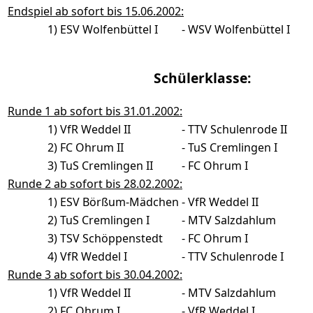
Endspiel ab sofort bis 15.06.2002:
1)
ESV Wolfenbüttel I
-
WSV Wolfenbüttel I
Schülerklasse:
Runde 1 ab sofort bis 31.01.2002:
1)
VfR Weddel II
-
TTV Schulenrode II
2)
FC Ohrum II
-
TuS Cremlingen I
3)
TuS Cremlingen II
-
FC Ohrum I
Runde 2 ab sofort bis 28.02.2002:
1)
ESV Börßum-Mädchen
-
VfR Weddel II
2)
TuS Cremlingen I
-
MTV Salzdahlum
3)
TSV Schöppenstedt
-
FC Ohrum I
4)
VfR Weddel I
-
TTV Schulenrode I
Runde 3 ab sofort bis 30.04.2002:
1)
VfR Weddel II
-
MTV Salzdahlum
2)
FC Ohrum I
-
VfR Weddel I